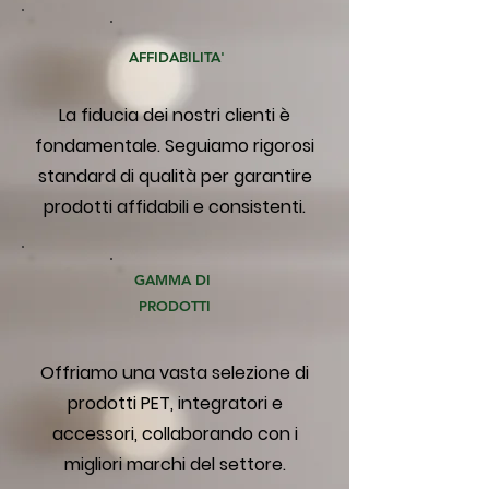
AFFIDABILITA'
La fiducia dei nostri clienti è
fondamentale. Seguiamo rigorosi
standard di qualità per garantire
prodotti affidabili e consistenti.
GAMMA DI
PRODOTTI
Offriamo una vasta selezione di
prodotti PET, integratori e
accessori, collaborando con i
migliori marchi del settore.